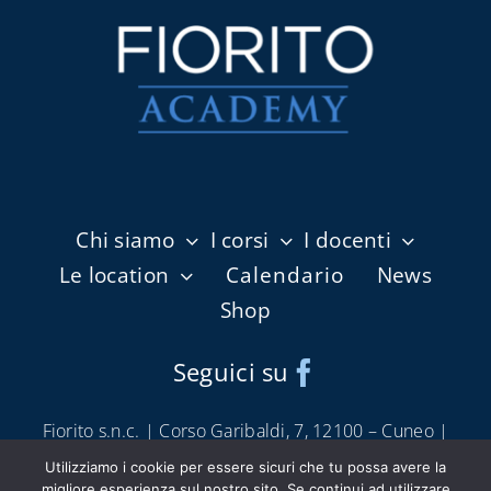
Chi siamo
I corsi
I docenti
Le location
Calendario
News
Shop
Seguici su
Fiorito s.n.c. | Corso Garibaldi, 7, 12100 – Cuneo |
info@fioritoshop.it
|
0171 66650
Utilizziamo i cookie per essere sicuri che tu possa avere la
Condizioni di servizio e vendita
|
Cookie Policy
|
migliore esperienza sul nostro sito. Se continui ad utilizzare