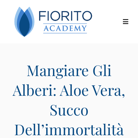
Salta
al
contenuto
Toggl
Navig
Chi siamo
Mangiare Gli
I corsi
Alberi: Aloe Vera,
I docenti
Succo
Le location
Dell’immortalità
Calendario