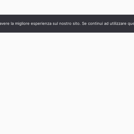
avere la migliore esperienza sul nostro sito. Se continui ad utilizzare qu
Nuovi corsi disponibili a Firenze!