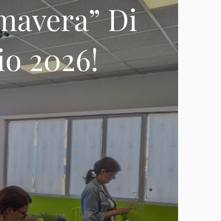
imavera” Di
io 2026!