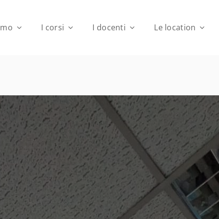
iamo
I corsi
I docenti
Le location