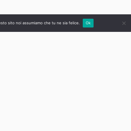
esto sito noi assumiamo che tu ne sia felice.
Ok
Nuovi corsi disponibili a Torino!