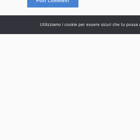
Leggi Anche...
Utilizziamo i cookie per essere sicuri che tu possa 
Concluso il Corso Senior di Monza del
19/20/21 Giugno 2026!