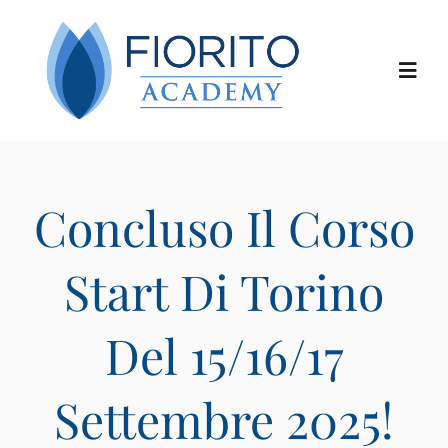
Salta
al
contenuto
Toggl
Navig
Chi siamo
Concluso Il Corso
I corsi
Start Di Torino
I docenti
Del 15/16/17
Le location
Settembre 2025!
Calendario