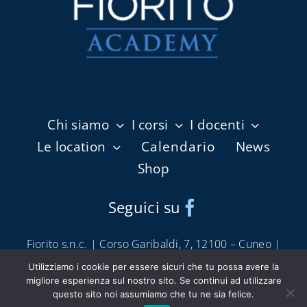
Chi siamo
I corsi
I docenti
Le location
Calendario
News
Shop
Seguici su
Fiorito s.n.c. | Corso Garibaldi, 7, 12100 – Cuneo |
info@fioritoshop.it
|
0171 66650
Utilizziamo i cookie per essere sicuri che tu possa avere la
Condizioni di servizio e vendita
|
Cookie Policy
|
migliore esperienza sul nostro sito. Se continui ad utilizzare
questo sito noi assumiamo che tu ne sia felice.
Privacy Policy