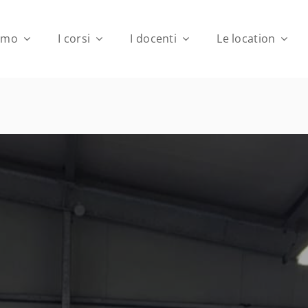
iamo
I corsi
I docenti
Le location