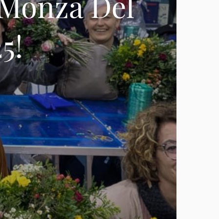
 Monza Del
5!