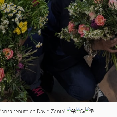
a Monza tenuto da
David Zonta
!