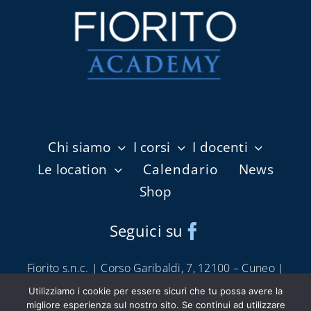
Chi siamo
I corsi
I docenti
Le location
Calendario
News
Shop
Seguici su
Fiorito s.n.c. | Corso Garibaldi, 7, 12100 – Cuneo |
info@fioritoshop.it
|
0171 66650
Utilizziamo i cookie per essere sicuri che tu possa avere la
Condizioni di servizio e vendita
|
Cookie Policy
|
migliore esperienza sul nostro sito. Se continui ad utilizzare