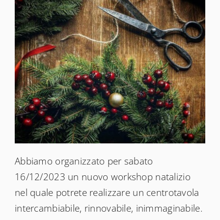
News
Shop
Abbiamo organizzato per sabato
16/12/2023 un nuovo workshop natalizio
nel quale potrete realizzare un centrotavola
intercambiabile, rinnovabile, inimmaginabile.