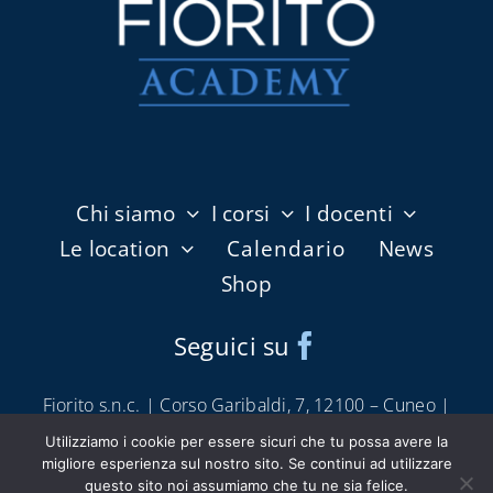
Chi siamo
I corsi
I docenti
Le location
Calendario
News
Shop
Seguici su
Fiorito s.n.c. | Corso Garibaldi, 7, 12100 – Cuneo |
info@fioritoshop.it
|
0171 66650
Utilizziamo i cookie per essere sicuri che tu possa avere la
Condizioni di servizio e vendita
|
Cookie Policy
|
migliore esperienza sul nostro sito. Se continui ad utilizzare
questo sito noi assumiamo che tu ne sia felice.