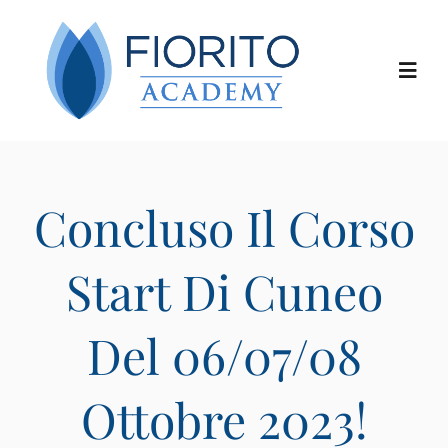
Salta
al
contenuto
Toggl
Navig
Chi siamo
Concluso Il Corso
I corsi
Start Di Cuneo
I docenti
Del 06/07/08
Le location
Ottobre 2023!
Calendario