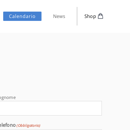
News
Shop
Calendario
ognome
elefono
(Obbligatorio)