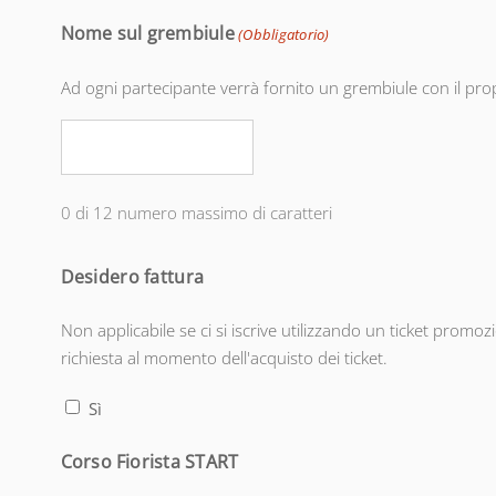
slash
Nome sul grembiule
(Obbligatorio)
MM
Ad ogni partecipante verrà fornito un grembiule con il pr
slash
AAAA
0 di 12 numero massimo di caratteri
Desidero fattura
Non applicabile se ci si iscrive utilizzando un ticket promoz
richiesta al momento dell'acquisto dei ticket.
Sì
Corso Fiorista START