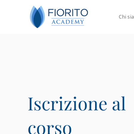
Salta
al
Chi s
contenuto
Iscrizione al
corso