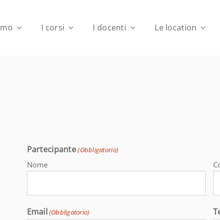
iamo
I corsi
I docenti
Le location
Partecipante
(Obbligatorio)
Nome
C
Email
T
(Obbligatorio)