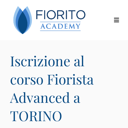
Salta
al
contenuto
Toggl
Navig
Chi siamo
Iscrizione al
I corsi
corso Fiorista
I docenti
Advanced a
Le location
TORINO
Calendario